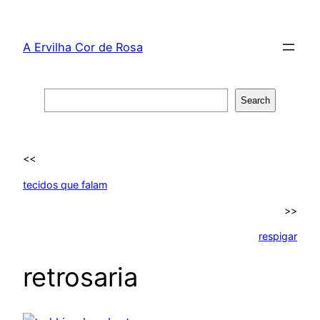
Skip
to
A Ervilha Cor de Rosa
content
Search
Search
<<
tecidos que falam
>>
respigar
retrosaria