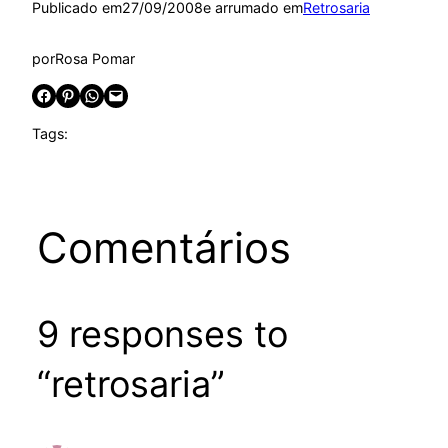
Publicado em
27/09/2008
e arrumado em
Retrosaria
por
Rosa Pomar
Share on Facebook
Share on Pinterest
Share on WhatsApp
Email this Page
Tags:
Comentários
9 responses to
“retrosaria”