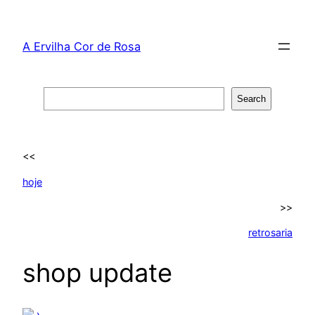
Skip
to
A Ervilha Cor de Rosa
content
Search
Search
<<
hoje
>>
retrosaria
shop update