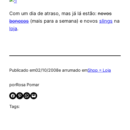
Com um dia de atraso, mas já lá estão:
novos
bonecos
(mais para a semana) e novos
slings
na
loja
.
Publicado em
02/10/2008
e arrumado em
Shop = Loja
por
Rosa Pomar
Share on Facebook
Share on Pinterest
Share on WhatsApp
Email this Page
Tags: