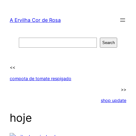
Skip
to
A Ervilha Cor de Rosa
content
Search
Search
<<
compota de tomate respigado
>>
shop update
hoje