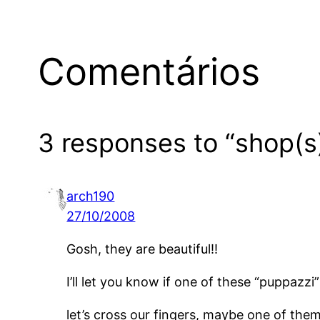
Comentários
3 responses to “shop(s
arch190
27/10/2008
Gosh, they are beautiful!!
I’ll let you know if one of these “puppazzi
let’s cross our fingers, maybe one of them