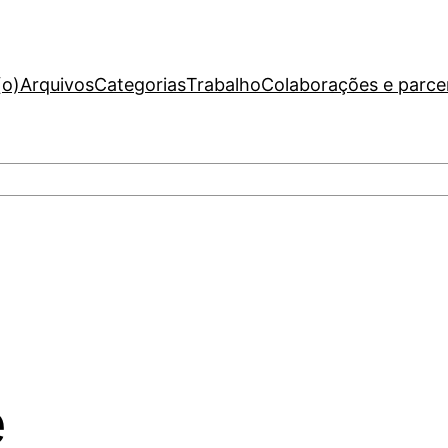
(o)
Arquivos
Categorias
Trabalho
Colaborações e parce
e