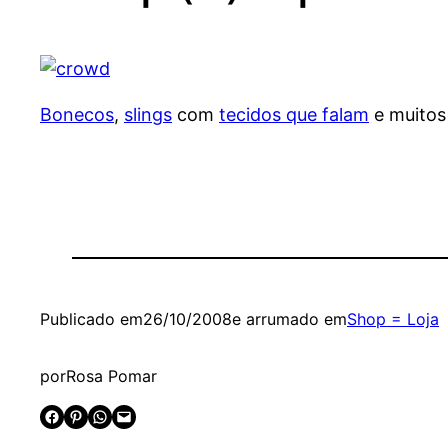
Bonecos
,
slings
com
tecidos que falam
e muito
Publicado em
26/10/2008
e arrumado em
Shop = Loja
por
Rosa Pomar
Share on Facebook
Share on Pinterest
Share on WhatsApp
Email this Page