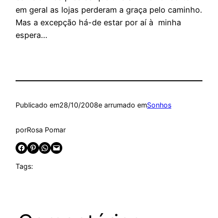
em geral as lojas perderam a graça pelo caminho.
Mas a excepção há-de estar por aí à minha
espera…
Publicado em
28/10/2008
e arrumado em
Sonhos
por
Rosa Pomar
Share on Facebook
Share on Pinterest
Share on WhatsApp
Email this Page
Tags: