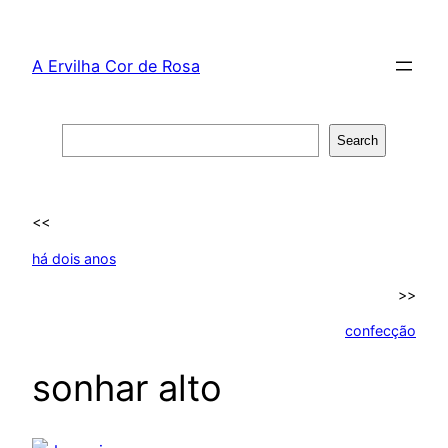
Skip
to
A Ervilha Cor de Rosa
content
Search
Search
<<
há dois anos
>>
confecção
sonhar alto