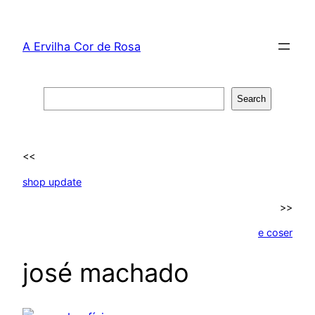
Skip
to
A Ervilha Cor de Rosa
content
Search
Search
<<
shop update
>>
e coser
josé machado