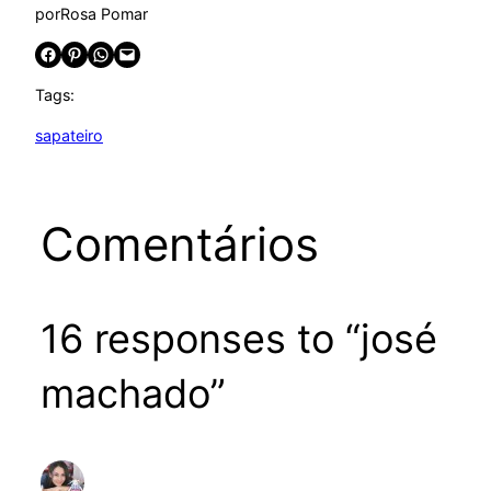
por
Rosa Pomar
Share on Facebook
Share on Pinterest
Share on WhatsApp
Email this Page
Tags:
sapateiro
Comentários
16 responses to “josé
machado”