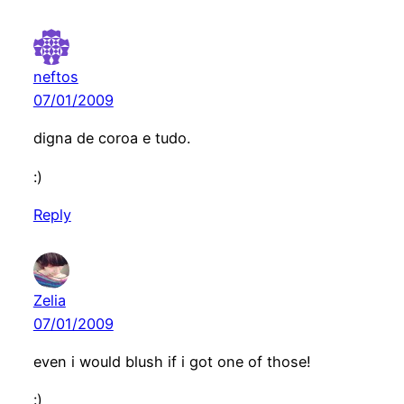
neftos
07/01/2009
digna de coroa e tudo.
:)
Reply
Zelia
07/01/2009
even i would blush if i got one of those!
:)