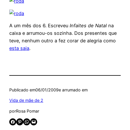
A um mês dos 6. Escreveu
Infaites de Natal
na
caixa e arrumou-os sozinha. Dos presentes que
teve, nenhum outro a fez corar de alegria como
esta saia
.
Publicado em
06/01/2009
e arrumado em
Vida de mãe de 2
por
Rosa Pomar
Share on Facebook
Share on Pinterest
Share on WhatsApp
Email this Page