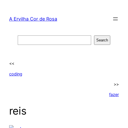
Skip
to
A Ervilha Cor de Rosa
content
Search
Search
<<
coding
>>
fazer
reis