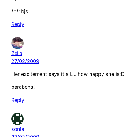
****bjs
Reply
Zelia
27/02/2009
Her excitement says it all…. how happy she is:D
parabens!
Reply
sonia
27/02/2009