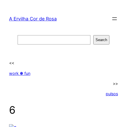
Skip
to
A Ervilha Cor de Rosa
content
Search
Search
<<
work ✽ fun
>>
pulsos
6