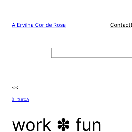
Skip
to
content
A Ervilha Cor de Rosa
Contact
Search
<<
à turca
work ✽ fun