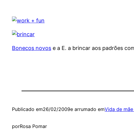
Bonecos novos
e a E. a brincar aos padrões co
Publicado em
26/02/2009
e arrumado em
Vida de mãe
por
Rosa Pomar