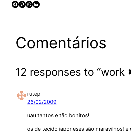
Share on Facebook
Share on Pinterest
Share on WhatsApp
Email this Page
Comentários
12 responses to “work 
rutep
26/02/2009
uau tantos e tão bonitos!
os de tecido japoneses são maravilhos! e 