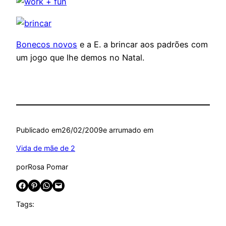
Bonecos novos
e a E. a brincar aos padrões com
um jogo que lhe demos no Natal.
Publicado em
26/02/2009
e arrumado em
Vida de mãe de 2
por
Rosa Pomar
Share on Facebook
Share on Pinterest
Share on WhatsApp
Email this Page
Tags: