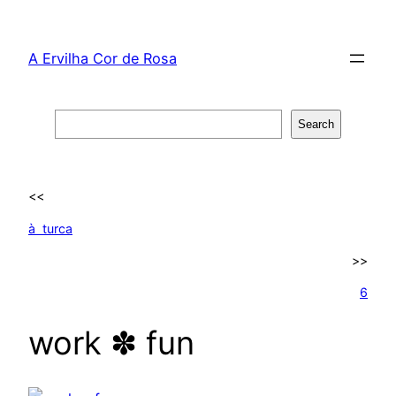
Skip
to
A Ervilha Cor de Rosa
content
Search
Search
<<
à turca
>>
6
work ✽ fun