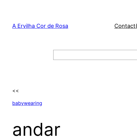
Skip
to
content
A Ervilha Cor de Rosa
Contact
Search
<<
babywearing
andar