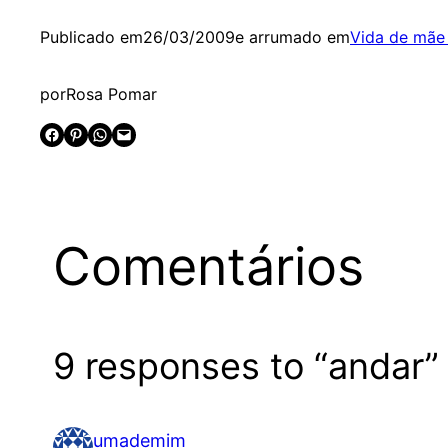
Publicado em
26/03/2009
e arrumado em
Vida de mãe
por
Rosa Pomar
Share on Facebook
Share on Pinterest
Share on WhatsApp
Email this Page
Comentários
9 responses to “andar”
umademim