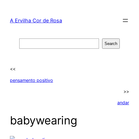
Skip
to
A Ervilha Cor de Rosa
content
Search
Search
<<
pensamento positivo
>>
andar
babywearing