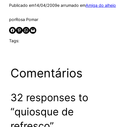
Publicado em
14/04/2009
e arrumado em
Amiga do alheio
por
Rosa Pomar
Share on Facebook
Share on Pinterest
Share on WhatsApp
Email this Page
Tags:
Comentários
32 responses to
“quiosque de
refresco”