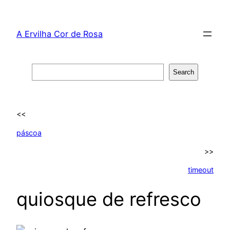
Skip
to
A Ervilha Cor de Rosa
content
Search
Search
<<
páscoa
>>
timeout
quiosque de refresco