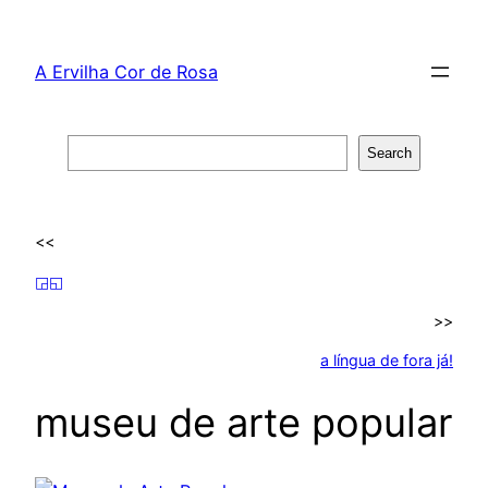
Skip
to
A Ervilha Cor de Rosa
content
Search
Search
<<
◲◱
>>
a língua de fora já!
museu de arte popular