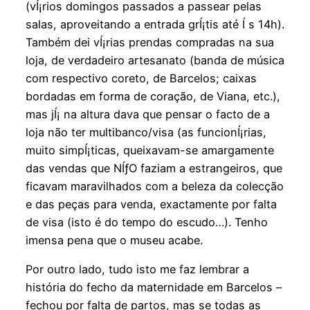
(vÍ¡rios domingos passados a passear pelas
salas, aproveitando a entrada grÍ¡tis até Í s 14h).
Também dei vÍ¡rias prendas compradas na sua
loja, de verdadeiro artesanato (banda de música
com respectivo coreto, de Barcelos; caixas
bordadas em forma de coração, de Viana, etc.),
mas jÍ¡ na altura dava que pensar o facto de a
loja não ter multibanco/visa (as funcionÍ¡rias,
muito simpÍ¡ticas, queixavam-se amargamente
das vendas que NÍƒO faziam a estrangeiros, que
ficavam maravilhados com a beleza da colecção
e das peças para venda, exactamente por falta
de visa (isto é do tempo do escudo…). Tenho
imensa pena que o museu acabe.
Por outro lado, tudo isto me faz lembrar a
história do fecho da maternidade em Barcelos –
fechou por falta de partos, mas se todas as