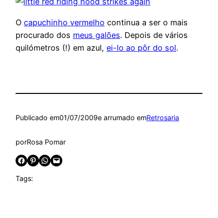
O
capuchinho vermelho
continua a ser o mais
procurado dos
meus galões
. Depois de vários
quilómetros (!) em azul,
ei-lo ao pôr do sol
.
Publicado em
01/07/2009
e arrumado em
Retrosaria
por
Rosa Pomar
Share on Facebook
Share on Pinterest
Share on WhatsApp
Email this Page
Tags: