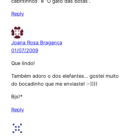
cabritinhos” e “O gato das botas”.
Reply
Joana Rosa Bragança
01/07/2009
Que lindo!
Também adoro o dos elefantes… gostei muito
do bocadinho que me enviaste! :-))))
Bjs!*
Reply