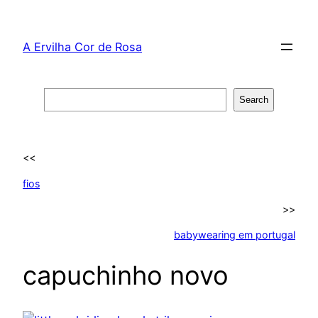
Skip
to
A Ervilha Cor de Rosa
content
Search
Search
<<
fios
>>
babywearing em portugal
capuchinho novo