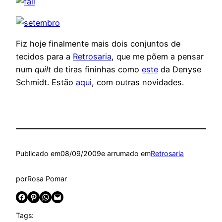
Fiz hoje finalmente mais dois conjuntos de
tecidos para a
Retrosaria
, que me põem a pensar
num
quilt
de tiras fininhas como
este
da Denyse
Schmidt. Estão
aqui
, com outras novidades.
Publicado em
08/09/2009
e arrumado em
Retrosaria
por
Rosa Pomar
Share on Facebook
Share on Pinterest
Share on WhatsApp
Email this Page
Tags: