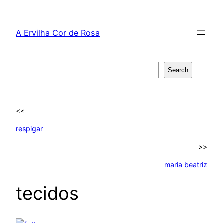
Skip
to
A Ervilha Cor de Rosa
content
Search
Search
<<
respigar
>>
maria beatriz
tecidos