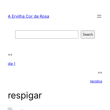
Skip
to
A Ervilha Cor de Rosa
content
Search
Search
<<
dia 1
>>
tecidos
respigar