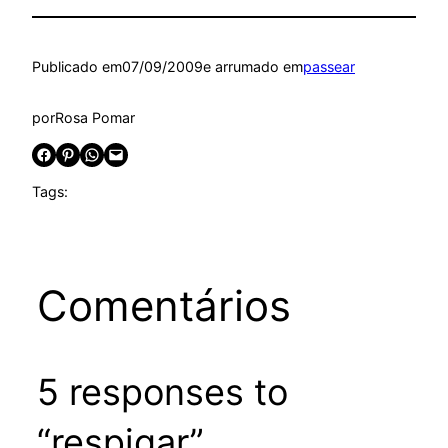
Publicado em
07/09/2009
e arrumado em
passear
por
Rosa Pomar
Share on Facebook
Share on Pinterest
Share on WhatsApp
Email this Page
Tags:
Comentários
5 responses to
“respigar”