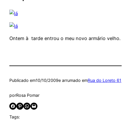
Ontem à tarde entrou o meu novo armário velho.
Publicado em
10/10/2009
e arrumado em
Rua do Loreto 61
por
Rosa Pomar
Share on Facebook
Share on Pinterest
Share on WhatsApp
Email this Page
Tags: