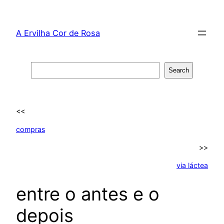
Skip
to
A Ervilha Cor de Rosa
content
Search
Search
<<
compras
>>
via láctea
entre o antes e o
depois