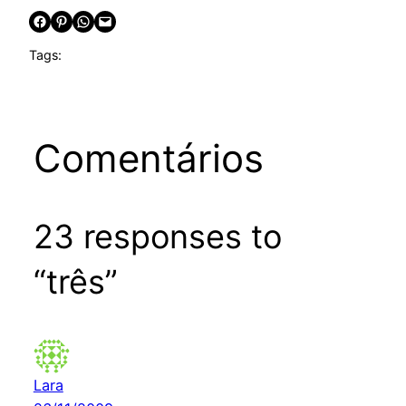
Share on Facebook
Share on Pinterest
Share on WhatsApp
Email this Page
Tags:
Comentários
23 responses to
“três”
Lara