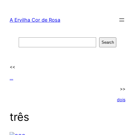
Skip
to
A Ervilha Cor de Rosa
content
Search
Search
<<
…
>>
dois
três