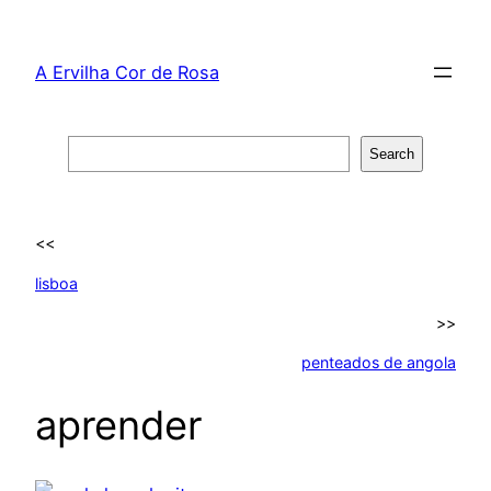
Skip
to
A Ervilha Cor de Rosa
content
Search
Search
<<
lisboa
>>
penteados de angola
aprender