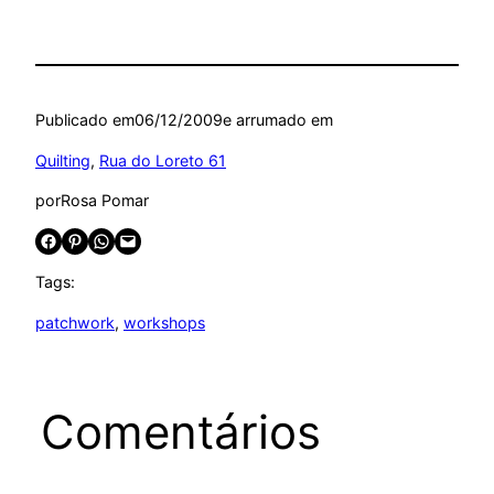
Publicado em
06/12/2009
e arrumado em
Quilting
, 
Rua do Loreto 61
por
Rosa Pomar
Share on Facebook
Share on Pinterest
Share on WhatsApp
Email this Page
Tags:
patchwork
, 
workshops
Comentários