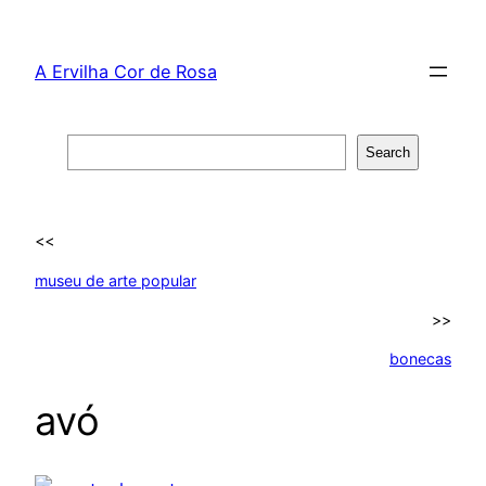
Skip
to
A Ervilha Cor de Rosa
content
Search
Search
<<
museu de arte popular
>>
bonecas
avó