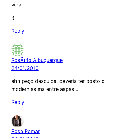
vida.
:)
Reply
RosÃ¡rio Albuquerque
24/01/2010
ahh peço desculpa! deveria ter posto o
moderníssima entre aspas…
Reply
Rosa Pomar