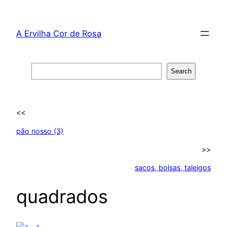
Skip
to
A Ervilha Cor de Rosa
content
Search
Search
<<
pão nosso (3)
>>
sacos, bolsas, taleigos
quadrados