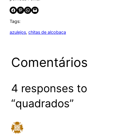
Share on Facebook
Share on Pinterest
Share on WhatsApp
Email this Page
Tags:
azulejos
, 
chitas de alcobaça
Comentários
4 responses to
“quadrados”