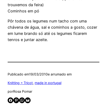
trouxemos da feira)
Cominhos em pó
Pôr todos os legumes num tacho com uma
chávena de água, sal e cominhos a gosto, cozer
em lume brando só até os legumes ficarem
tenros e juntar azeite.
Publicado em
19/03/2010
e arrumado em
Knitting = Tricot
, 
made in portugal
por
Rosa Pomar
Share on Facebook
Share on Pinterest
Share on WhatsApp
Email this Page