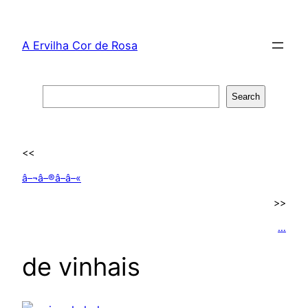
Skip
to
A Ervilha Cor de Rosa
content
Search
Search
<<
â–¬â–®â–­â–«
>>
…
de vinhais