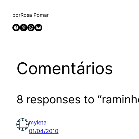
por
Rosa Pomar
Share on Facebook
Share on Pinterest
Share on WhatsApp
Email this Page
Comentários
8 responses to “raminh
myleta
01/04/2010