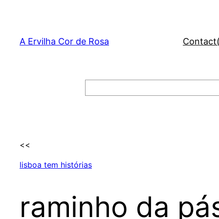
Skip
to
content
A Ervilha Cor de Rosa
Contact
Search
<<
lisboa tem histórias
raminho da pá