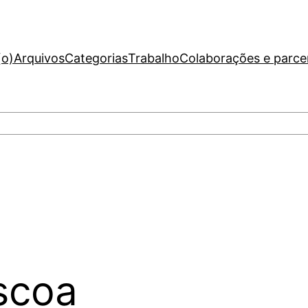
(o)
Arquivos
Categorias
Trabalho
Colaborações e parce
scoa