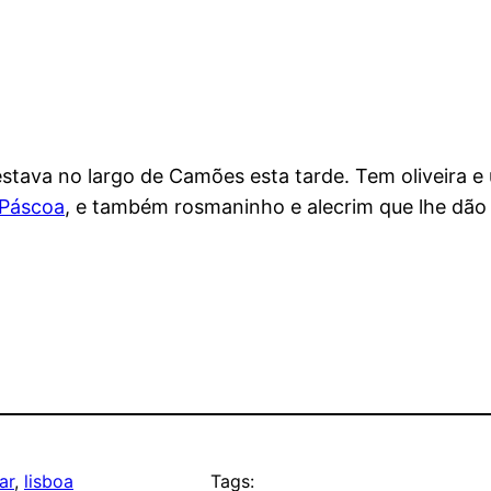
tava no largo de Camões esta tarde. Tem oliveira 
Páscoa
, e também rosmaninho e alecrim que lhe dã
ar
, 
lisboa
Tags: