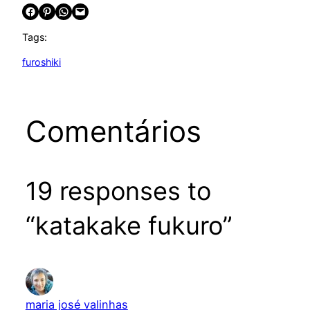
Share on Facebook
Share on Pinterest
Share on WhatsApp
Email this Page
Tags:
furoshiki
Comentários
19 responses to
“katakake fukuro”
maria josé valinhas