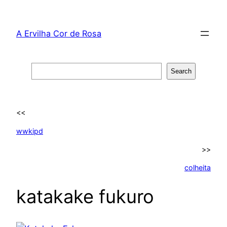
Skip
to
A Ervilha Cor de Rosa
content
Search
Search
<<
wwkipd
>>
colheita
katakake fukuro