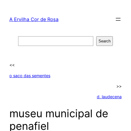
Skip
to
A Ervilha Cor de Rosa
content
Search
Search
<<
o saco das sementes
>>
d. laudecena
museu municipal de
penafiel