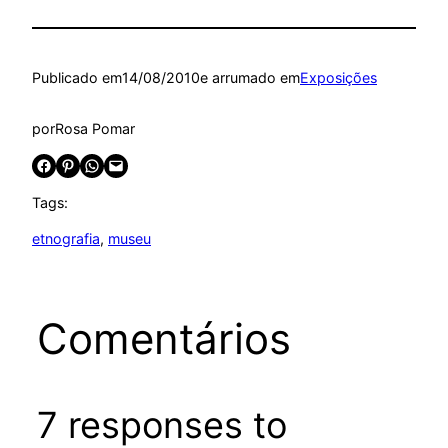
Publicado em
14/08/2010
e arrumado em
Exposições
por
Rosa Pomar
Share on Facebook
Share on Pinterest
Share on WhatsApp
Email this Page
Tags:
etnografia
, 
museu
Comentários
7 responses to