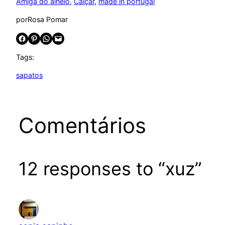
Amiga do alheio
, 
Calçar
, 
made in portugal
por
Rosa Pomar
Share on Facebook
Share on Pinterest
Share on WhatsApp
Email this Page
Tags:
sapatos
Comentários
12 responses to “xuz”