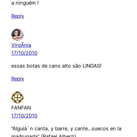
a ninguém !
Reply
VirgÃ­nia
17/10/2010
essas botas de cano alto são LINDAS!
Reply
FANFAN
17/10/2010
“Alguià¨n canta, y barre, y cante…suecos en la
madrugada” (Rafael Alberti).