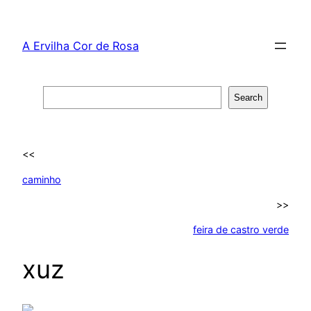
Skip
to
A Ervilha Cor de Rosa
content
Search
Search
<<
caminho
>>
feira de castro verde
xuz