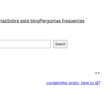
rias
Sobre este blog
Perguntas frequentes
Search
>>
cordeirinho preto, tens tu lã?