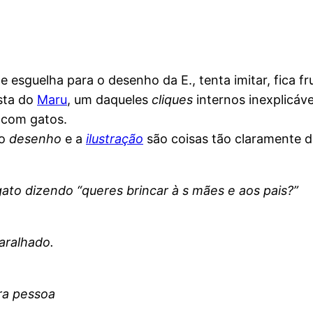
de esguelha para o desenho da E., tenta imitar, fica f
sta do
Maru
, um daqueles
cliques
internos inexplicáve
s com gatos.
 o
desenho
e a
ilustração
são coisas tão claramente d
ato dizendo “queres brincar à s mães e aos pais?”
aralhado.
tra pessoa