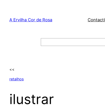
Skip
to
content
A Ervilha Cor de Rosa
Contact
Search
<<
retalhos
ilustrar