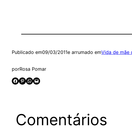
Publicado em
09/03/2011
e arrumado em
Vida de mãe 
por
Rosa Pomar
Share on Facebook
Share on Pinterest
Share on WhatsApp
Email this Page
Comentários