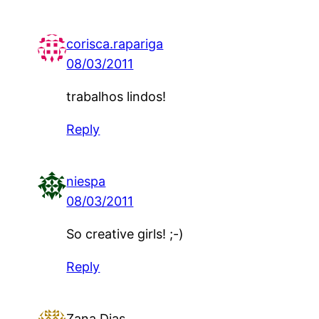
corisca.rapariga
08/03/2011
trabalhos lindos!
Reply
niespa
08/03/2011
So creative girls! ;-)
Reply
Zana Dias