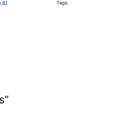
o 61
Tags:
s”