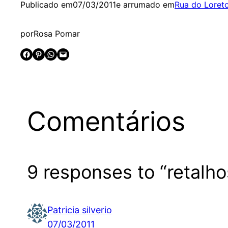
Publicado em
07/03/2011
e arrumado em
Rua do Loret
por
Rosa Pomar
Share on Facebook
Share on Pinterest
Share on WhatsApp
Email this Page
Comentários
9 responses to “retalho
Patricia silverio
07/03/2011