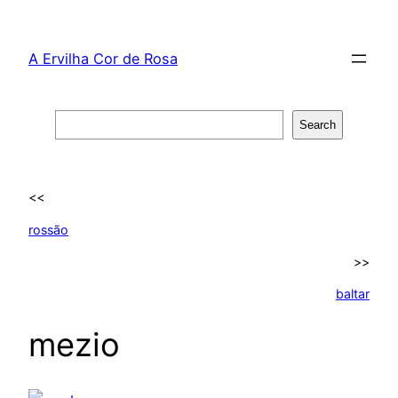
Skip
to
A Ervilha Cor de Rosa
content
Search
Search
<<
rossão
>>
baltar
mezio