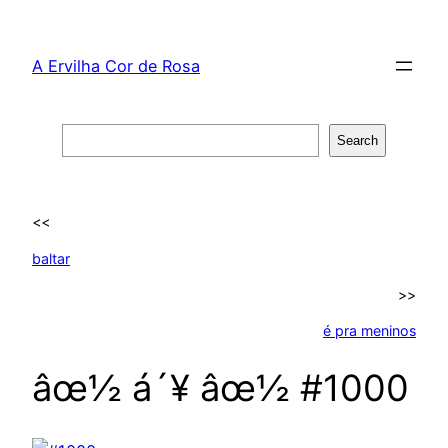
Skip
to
A Ervilha Cor de Rosa
content
Search
Search
<<
baltar
>>
é pra meninos
âœ½ á´¥ âœ½ #1000