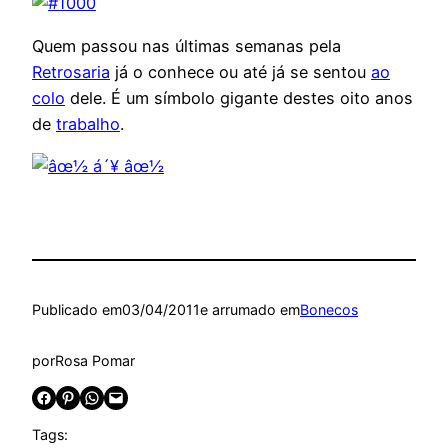
Quem passou nas últimas semanas pela
Retrosaria
já o conhece ou até já se sentou
ao
colo
dele. É um símbolo gigante destes oito anos
de
trabalho
.
Publicado em
03/04/2011
e arrumado em
Bonecos
por
Rosa Pomar
Share on Facebook
Share on Pinterest
Share on WhatsApp
Email this Page
Tags: