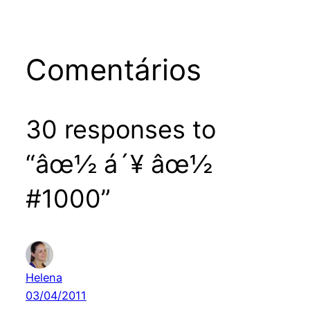
Comentários
30 responses to
“âœ½ á´¥ âœ½
#1000”
Helena
03/04/2011