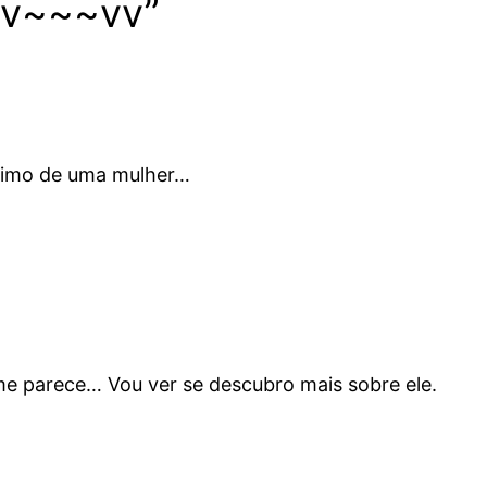
vv~~~vv”
nimo de uma mulher…
me parece… Vou ver se descubro mais sobre ele.