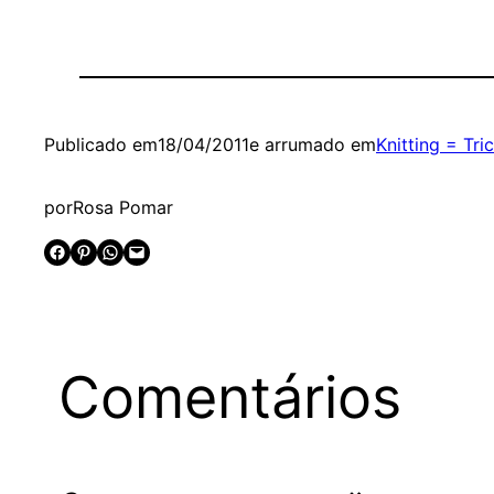
Publicado em
18/04/2011
e arrumado em
Knitting = Tri
por
Rosa Pomar
Share on Facebook
Share on Pinterest
Share on WhatsApp
Email this Page
Comentários