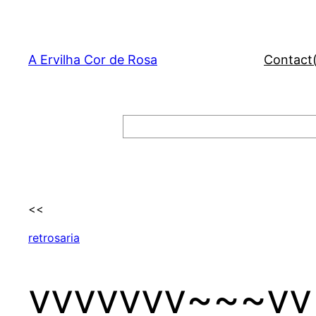
Skip
to
content
A Ervilha Cor de Rosa
Contact
Search
<<
retrosaria
vvvvvvv~~~vv