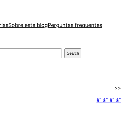
rias
Sobre este blog
Perguntas frequentes
Search
>>
â˜ â˜ â˜ â˜