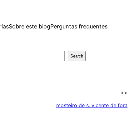
rias
Sobre este blog
Perguntas frequentes
Search
>>
mosteiro de s. vicente de fora