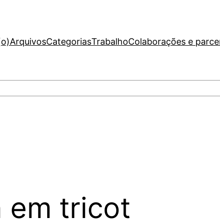
(o)
Arquivos
Categorias
Trabalho
Colaborações e parce
 em tricot