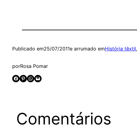
Publicado em
25/07/2011
e arrumado em
História têxtil
por
Rosa Pomar
Share on Facebook
Share on Pinterest
Share on WhatsApp
Email this Page
Comentários