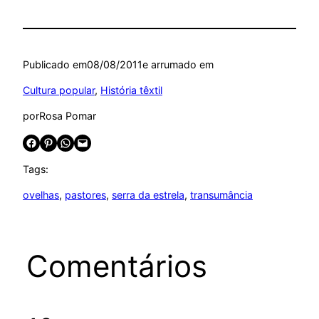
Publicado em
08/08/2011
e arrumado em
Cultura popular
, 
História têxtil
por
Rosa Pomar
Share on Facebook
Share on Pinterest
Share on WhatsApp
Email this Page
Tags:
ovelhas
, 
pastores
, 
serra da estrela
, 
transumância
Comentários