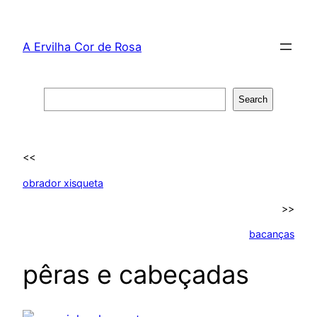
Skip
to
A Ervilha Cor de Rosa
content
Search
Search
<<
obrador xisqueta
>>
bacanças
pêras e cabeçadas