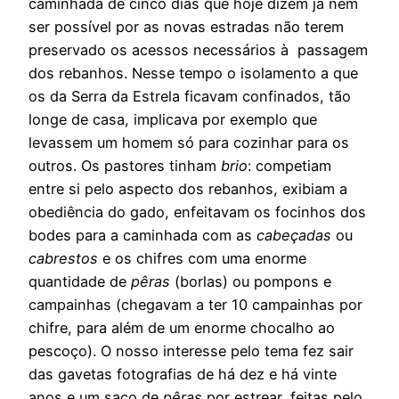
caminhada de cinco dias que hoje dizem já nem
ser possível por as novas estradas não terem
preservado os acessos necessários à passagem
dos rebanhos. Nesse tempo o isolamento a que
os da Serra da Estrela ficavam confinados, tão
longe de casa, implicava por exemplo que
levassem um homem só para cozinhar para os
outros. Os pastores tinham
brio
: competiam
entre si pelo aspecto dos rebanhos, exibiam a
obediência do gado, enfeitavam os focinhos dos
bodes para a caminhada com as
cabeçadas
ou
cabrestos
e os chifres com uma enorme
quantidade de
pêras
(borlas) ou pompons e
campainhas (chegavam a ter 10 campainhas por
chifre, para além de um enorme chocalho ao
pescoço). O nosso interesse pelo tema fez sair
das gavetas fotografias de há dez e há vinte
anos e um saco de
pêras
por estrear, feitas pelo