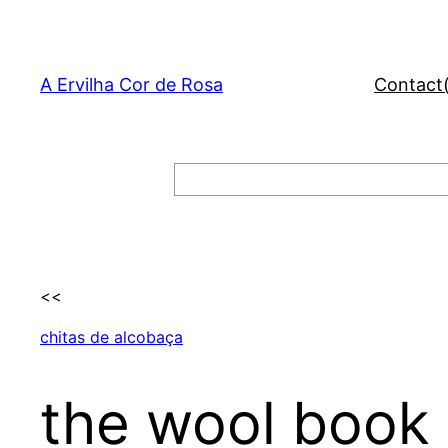
Skip
to
content
A Ervilha Cor de Rosa
Contact
Search
<<
chitas de alcobaça
the wool book