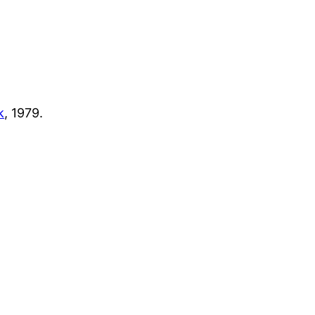
k
, 1979.