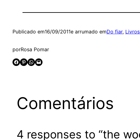
Publicado em
16/09/2011
e arrumado em
Do fiar
, 
Livro
por
Rosa Pomar
Share on Facebook
Share on Pinterest
Share on WhatsApp
Email this Page
Comentários
4 responses to “the wo