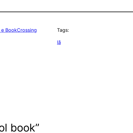
s e BookCrossing
Tags:
lã
ol book”