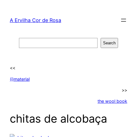
Skip
to
A Ervilha Cor de Rosa
content
Search
Search
<<
(i)material
>>
the wool book
chitas de alcobaça