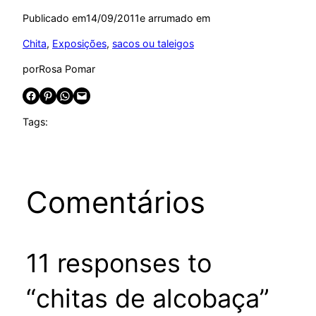
Publicado em
14/09/2011
e arrumado em
Chita
, 
Exposições
, 
sacos ou taleigos
por
Rosa Pomar
Share on Facebook
Share on Pinterest
Share on WhatsApp
Email this Page
Tags:
Comentários
11 responses to
“chitas de alcobaça”