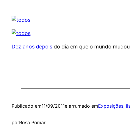
Dez anos depois
do dia em que o mundo mudou
Publicado em
11/09/2011
e arrumado em
Exposições
, 
l
por
Rosa Pomar