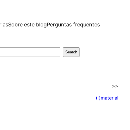
rias
Sobre este blog
Perguntas frequentes
Search
>>
(i)material