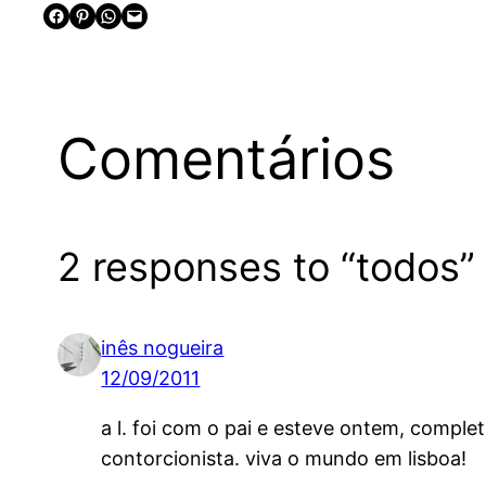
Share on Facebook
Share on Pinterest
Share on WhatsApp
Email this Page
Comentários
2 responses to “todos”
inês nogueira
12/09/2011
a l. foi com o pai e esteve ontem, compl
contorcionista. viva o mundo em lisboa!