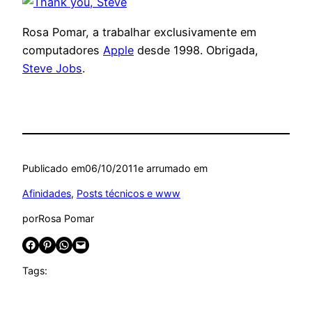
Rosa Pomar, a trabalhar exclusivamente em
computadores
Apple
desde 1998. Obrigada,
Steve Jobs
.
Publicado em
06/10/2011
e arrumado em
Afinidades
, 
Posts técnicos e www
por
Rosa Pomar
Share on Facebook
Share on Pinterest
Share on WhatsApp
Email this Page
Tags: