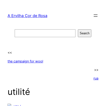
Skip
to
A Ervilha Cor de Rosa
content
Search
Search
<<
the campaign for wool
>>
rua
utilité