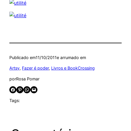
Publicado em
11/10/2011
e arrumado em
Artsy
, 
Fazer é poder
, 
Livros e BookCrossing
por
Rosa Pomar
Share on Facebook
Share on Pinterest
Share on WhatsApp
Email this Page
Tags: