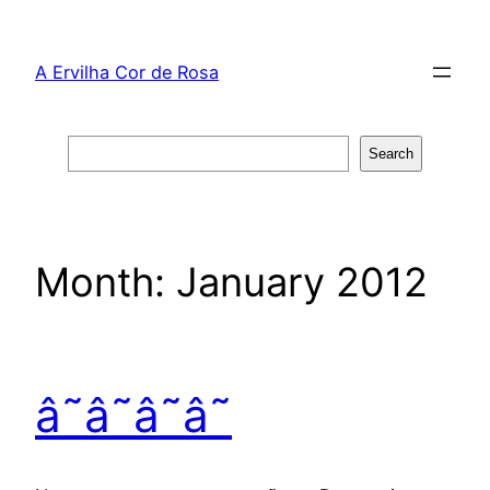
Skip
to
A Ervilha Cor de Rosa
content
Search
Search
Month:
January 2012
â˜â˜â˜â˜