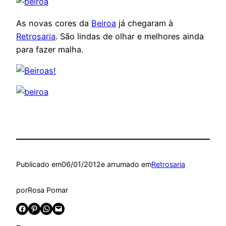
As novas cores da
Beiroa
já chegaram à
Retrosaria
. São lindas de olhar e melhores ainda
para fazer malha.
Publicado em
06/01/2012
e arrumado em
Retrosaria
por
Rosa Pomar
Share on Facebook
Share on Pinterest
Share on WhatsApp
Email this Page