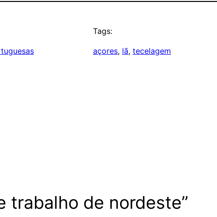
Tags:
rtuguesas
açores
, 
lã
, 
tecelagem
e trabalho de nordeste”