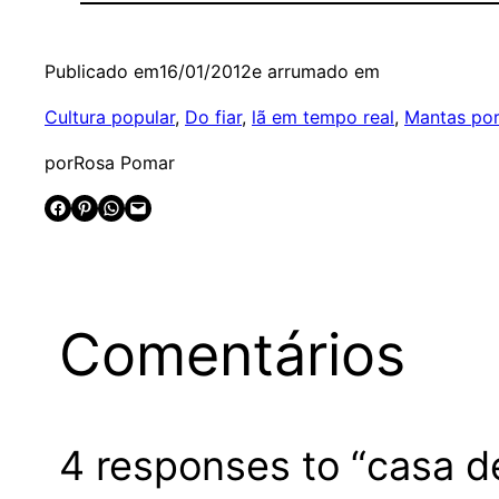
Publicado em
16/01/2012
e arrumado em
Cultura popular
, 
Do fiar
, 
lã em tempo real
, 
Mantas po
por
Rosa Pomar
Share on Facebook
Share on Pinterest
Share on WhatsApp
Email this Page
Comentários
4 responses to “casa d