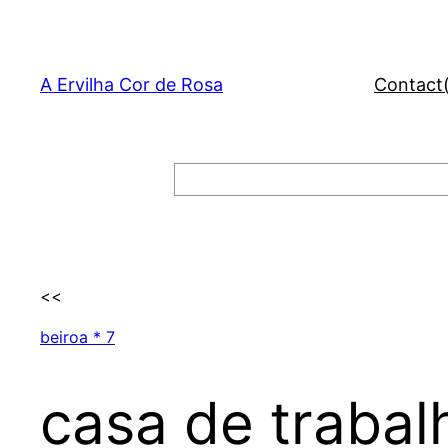
Skip
to
content
A Ervilha Cor de Rosa
Contact
Search
<<
beiroa * 7
casa de trabal