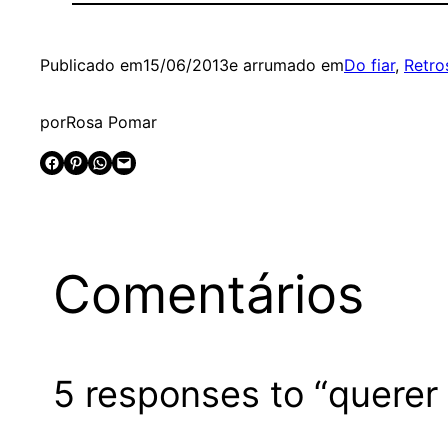
Publicado em
15/06/2013
e arrumado em
Do fiar
, 
Retro
por
Rosa Pomar
Share on Facebook
Share on Pinterest
Share on WhatsApp
Email this Page
Comentários
5 responses to “querer 