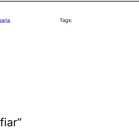
saria
Tags:
fiar”