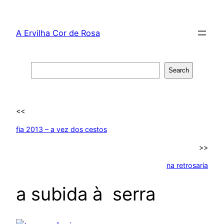
Skip
to
A Ervilha Cor de Rosa
content
Search
Search
<<
fia 2013 – a vez dos cestos
>>
na retrosaria
a subida à serra