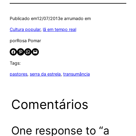
Publicado em
12/07/2013
e arrumado em
Cultura popular
, 
lã em tempo real
por
Rosa Pomar
Share on Facebook
Share on Pinterest
Share on WhatsApp
Email this Page
Tags:
pastores
, 
serra da estrela
, 
transumância
Comentários
One response to “a