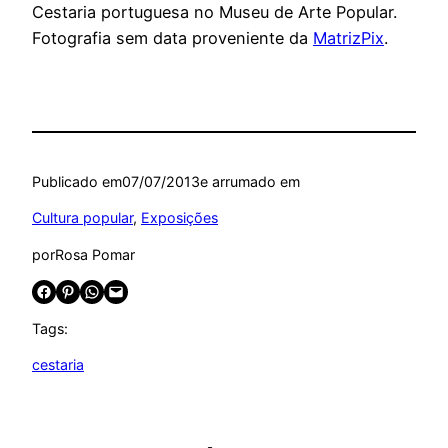
Cestaria portuguesa no Museu de Arte Popular.
Fotografia sem data proveniente da
MatrizPix
.
Publicado em
07/07/2013
e arrumado em
Cultura popular
, 
Exposições
por
Rosa Pomar
Share on Facebook
Share on Pinterest
Share on WhatsApp
Email this Page
Tags:
cestaria