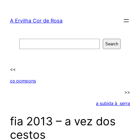
Skip
to
A Ervilha Cor de Rosa
content
Search
Search
<<
os pompons
>>
a subida à serra
fia 2013 – a vez dos
cestos