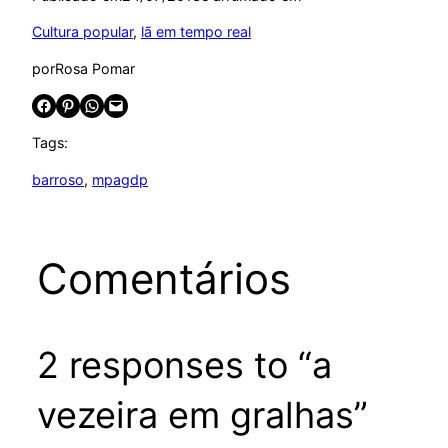
Cultura popular
, 
lã em tempo real
por
Rosa Pomar
Share on Facebook
Share on Pinterest
Share on WhatsApp
Email this Page
Tags:
barroso
, 
mpagdp
Comentários
2 responses to “a
vezeira em gralhas”