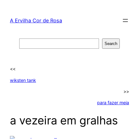
Skip
to
A Ervilha Cor de Rosa
content
Search
Search
<<
wiksten tank
>>
para fazer meia
a vezeira em gralhas