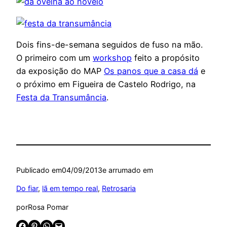
Dois fins-de-semana seguidos de fuso na mão.
O primeiro com um
workshop
feito a propósito
da exposição do MAP
Os panos que a casa dá
e
o próximo em Figueira de Castelo Rodrigo, na
Festa da Transumância
.
Publicado em
04/09/2013
e arrumado em
Do fiar
, 
lã em tempo real
, 
Retrosaria
por
Rosa Pomar
Share on Facebook
Share on Pinterest
Share on WhatsApp
Email this Page