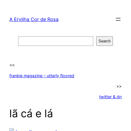
Skip
to
A Ervilha Cor de Rosa
content
Search
Search
<<
frankie magazine – utterly floored
>>
twitter & dn
lã cá e lá