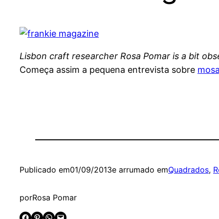
Lisbon craft researcher Rosa Pomar is a bit obse
Começa assim a pequena entrevista sobre
mosai
Publicado em
01/09/2013
e arrumado em
Quadrados
, 
R
por
Rosa Pomar
Share on Facebook
Share on Pinterest
Share on WhatsApp
Email this Page