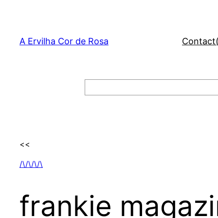
Skip
to
content
A Ervilha Cor de Rosa
Contact
Search
<<
/\/\/\/\
frankie magazin