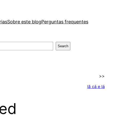
rias
Sobre este blog
Perguntas frequentes
Search
>>
lã cá e lá
red