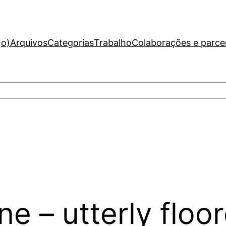
(o)
Arquivos
Categorias
Trabalho
Colaborações e parce
e – utterly floo