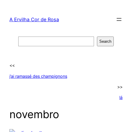
Skip
to
A Ervilha Cor de Rosa
content
Search
Search
<<
j’ai ramassé des champignons
>>
lá
novembro