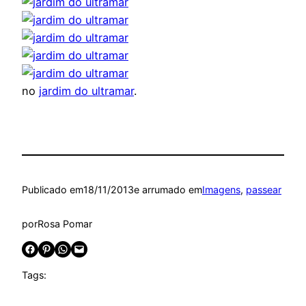
no
jardim do ultramar
.
Publicado em
18/11/2013
e arrumado em
Imagens
, 
passear
por
Rosa Pomar
Share on Facebook
Share on Pinterest
Share on WhatsApp
Email this Page
Tags: