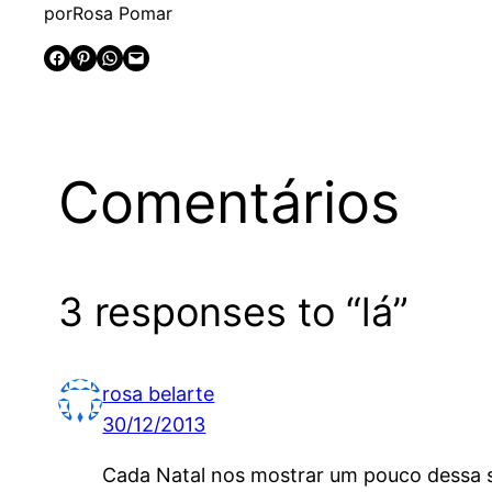
por
Rosa Pomar
Share on Facebook
Share on Pinterest
Share on WhatsApp
Email this Page
Comentários
3 responses to “lá”
rosa belarte
30/12/2013
Cada Natal nos mostrar um pouco dessa s