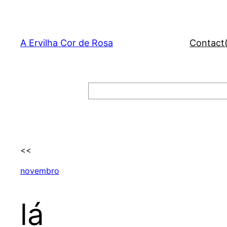
Skip
to
content
A Ervilha Cor de Rosa
Contact
Search
<<
novembro
lá