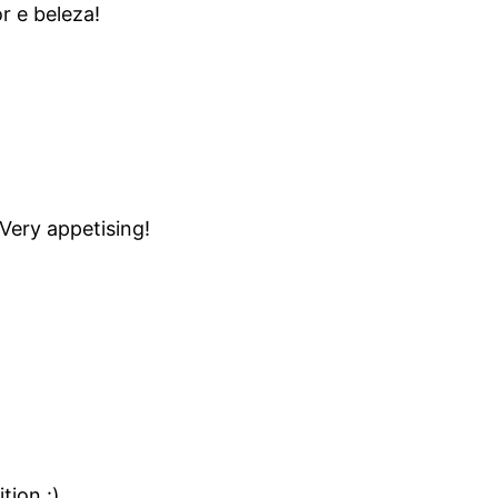
r e beleza!
 Very appetising!
tion :)